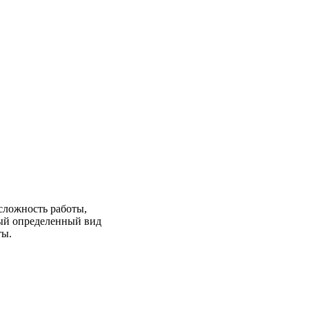
сложность работы,
дый определенный вид
ты.