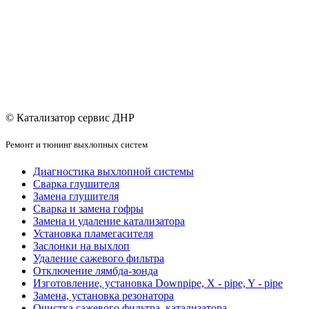
© Катализатор сервис ДНР
Ремонт и тюнинг выхлопных систем
Диагностика выхлопной системы
Сварка глушителя
Замена глушителя
Сварка и замена гофры
Замена и удаление катализатора
Установка пламегасителя
Заслонки на выхлоп
Удаление сажевого фильтра
Отключение лямбда-зонда
Изготовление, установка Downpipe, X - pipe, Y - pipe
Замена, установка резонатора
Очистка сажевого фильтра, катализатора