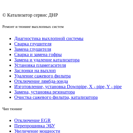
© Катализатор сервис ДНР
Ремонт и тюнинг выхлопных систем
Диагностика выхлопной системы
Сварка глушителя
Замена глушителя
Сварка и замена гофры
Замена и удаление катализатора
Установка пламегасителя
Заслонки на выхлоп
Удаление сажевого фильтра
Отключение лямбда-зонда
Изготовление, установка Downpipe, X - pipe, Y - pipe
Замена, установка резонатора
Очистка сажевого фильтра, катализатора
Чип тюнинг
Отключение EGR
Перепрошивка ЭБУ
Увеличение мощности