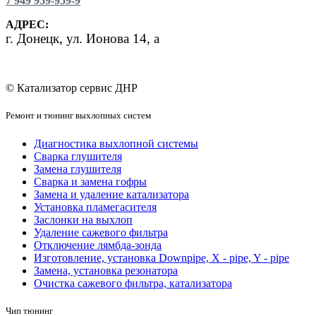
7 949 959-959-9
АДРЕС:
г.
Донецк, ул. Ионова 14, а
© Катализатор сервис ДНР
Ремонт и тюнинг выхлопных систем
Диагностика выхлопной системы
Сварка глушителя
Замена глушителя
Сварка и замена гофры
Замена и удаление катализатора
Установка пламегасителя
Заслонки на выхлоп
Удаление сажевого фильтра
Отключение лямбда-зонда
Изготовление, установка Downpipe, X - pipe, Y - pipe
Замена, установка резонатора
Очистка сажевого фильтра, катализатора
Чип тюнинг