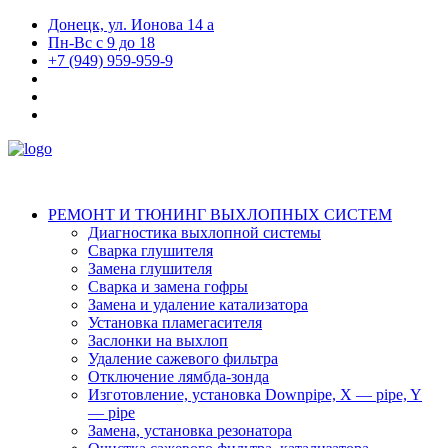
Донецк, ул. Ионова 14 а
Пн-Вс с 9 до 18
+7 (949) 959-959-9
РЕМОНТ И ТЮНИНГ ВЫХЛОПНЫХ СИСТЕМ
Диагностика выхлопной системы
Сварка глушителя
Замена глушителя
Сварка и замена гофры
Замена и удаление катализатора
Установка пламегасителя
Заслонки на выхлоп
Удаление сажевого фильтра
Отключение лямбда-зонда
Изготовление, установка Downpipe, X — pipe, Y
— pipe
Замена, установка резонатора