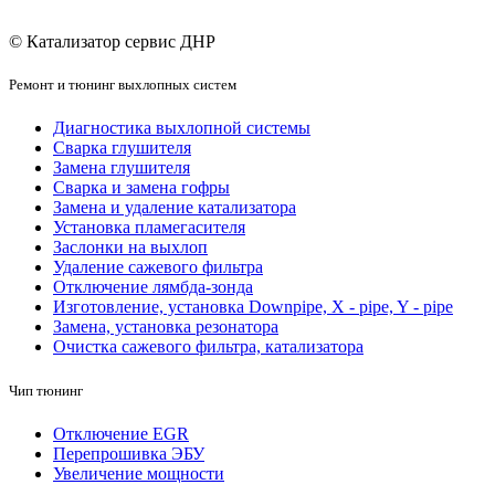
© Катализатор сервис ДНР
Ремонт и тюнинг выхлопных систем
Диагностика выхлопной системы
Сварка глушителя
Замена глушителя
Сварка и замена гофры
Замена и удаление катализатора
Установка пламегасителя
Заслонки на выхлоп
Удаление сажевого фильтра
Отключение лямбда-зонда
Изготовление, установка Downpipe, X - pipe, Y - pipe
Замена, установка резонатора
Очистка сажевого фильтра, катализатора
Чип тюнинг
Отключение EGR
Перепрошивка ЭБУ
Увеличение мощности