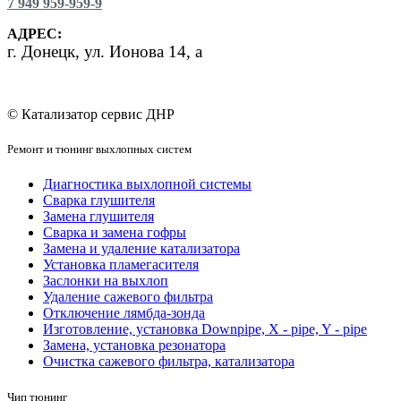
7 949 959-959-9
АДРЕС:
г.
Донецк, ул. Ионова 14, а
© Катализатор сервис ДНР
Ремонт и тюнинг выхлопных систем
Диагностика выхлопной системы
Сварка глушителя
Замена глушителя
Сварка и замена гофры
Замена и удаление катализатора
Установка пламегасителя
Заслонки на выхлоп
Удаление сажевого фильтра
Отключение лямбда-зонда
Изготовление, установка Downpipe, X - pipe, Y - pipe
Замена, установка резонатора
Очистка сажевого фильтра, катализатора
Чип тюнинг