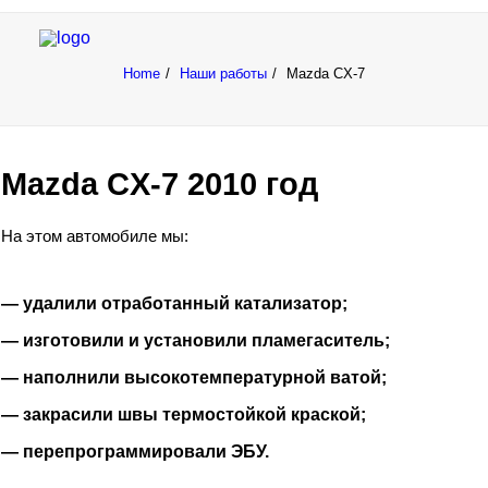
Home
Наши работы
Mazda CX-7
Ремонт и тюнинг выхлопных систем
Mazda CX-7 2010 год
Чип тюнинг
На этом автомобиле мы:
Наши работы
О компании
— удалили отработанный катализатор;
Цены
— изготовили и установили пламегаситель;
Контакты
— наполнили высокотемпературной ватой;
Донецк, ул. Ионова 14 а
— закрасили швы термостойкой краской;
Пн-Вс с 9 до 18
— перепрограммировали ЭБУ.
+7 (949) 959-959-9