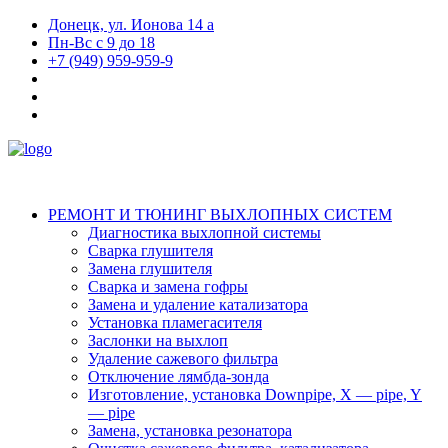
Донецк, ул. Ионова 14 а
Пн-Вс с 9 до 18
+7 (949) 959-959-9
РЕМОНТ И ТЮНИНГ ВЫХЛОПНЫХ СИСТЕМ
Диагностика выхлопной системы
Сварка глушителя
Замена глушителя
Сварка и замена гофры
Замена и удаление катализатора
Установка пламегасителя
Заслонки на выхлоп
Удаление сажевого фильтра
Отключение лямбда-зонда
Изготовление, установка Downpipe, X — pipe, Y
— pipe
Замена, установка резонатора